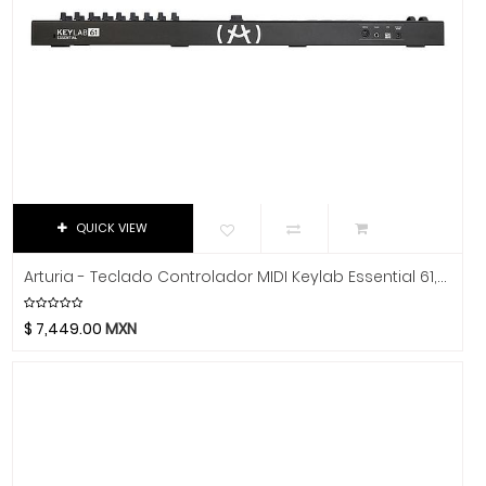
K&M
Kemper
Khanka
Klotz
KRK
La Bella
La Estudiantina
La Norteña
QUICK VIEW
La Valenciana
Arturia - Teclado Controlador MIDI Keylab Essential 61, Color: Negro
Laney
Lark
$
7,449.00
MXN
Latin Percussion
Linko
Livewire
LTGEM
Luna Guitars