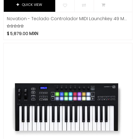
Dixon
QUICK VIEW
DJTT
Novation - Teclado Controlador MIDI Launchkey 49 MK3 Mod.NOVLKE49MK3
Domino
Dunlop
$
5,879.00
MXN
Dynaudio
Ear Filters
El Cometa
Ember
EMO
Ernie Ball
Evans
Event
EVH
Excelsior
Fender
Fernandes Guitar