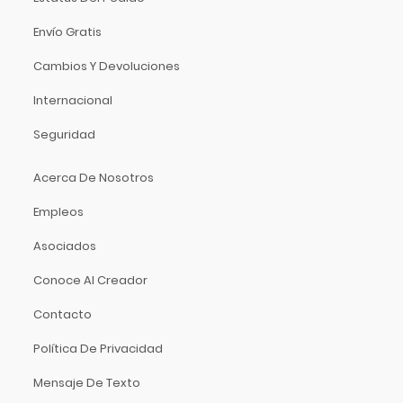
Rode
Roland
Envío Gratis
Rolls
Cambios Y Devoluciones
Rotosound
Internacional
Rowin
Sabian
Seguridad
Sagregas
Acerca De Nosotros
Sanus
Savarez
Empleos
Schilke
Asociados
Selmer
Conoce Al Creador
Serato
Shado
Contacto
Shimro
Política De Privacidad
Shure
Mensaje De Texto
Skylark