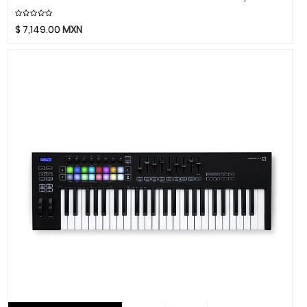
Chicago Blues
Clayton Picks
$
7,149.00
MXN
CME
Co2Crea
Cocoon Innovations
Conn-Selmer
Coreelo
Cort
CPK
D'Addario
Dandelot
Dave Smith
Db Technologies
Dick
Dictum
Digitech