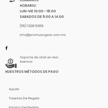
Proca
HORARIO:
Promark
LUN-VIE 10:00 - 18:00
Propellerhead
SABADOS DE 9:00 A 14:00
Pyramid
(55) 1328 5269
Quilter Labs
info@promusicgear.com.mx
Qwik Tune
Radial
Randall
Rane
Soporte de chat en vivo
Eventos
Rean
Reloop
NUESTROS MÉTODOS DE PAGO
Remo
Rico
Ayuda
Ritter
Roadie Music
Tarjetas De Regalo
Rock N Roller
Estatus Del Pedido