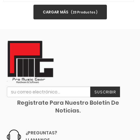
Parker Guitars
Parrot
CARGAR MÁS
(
23
Productos )
PBK
PDP
Perris
Phonic
Pigtronix
Pioneer
Pirastro
Planet Waves
Players Music
SUSCRIBIR
Pomarico
Registrate Para Nuestro Boletín De
Power Beat
Noticias.
PowerA
Prelude
¿PREGUNTAS?
Prestini
LLAMANOS