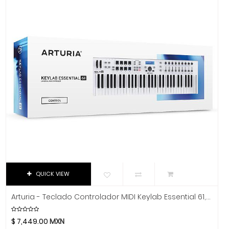
Music Man
Music Sales America
Musicson
MXL
Nacional
Native Instruments
Neutrik
Nomad
Novation
Oasis
On-Stage Stands
Onkyo
QUICK VIEW
Orange
Ortofon
Arturia - Teclado Controlador MIDI Keylab Essential 61, Color: Blanco
Oscar Schmidt
Panamax
$
7,449.00
MXN