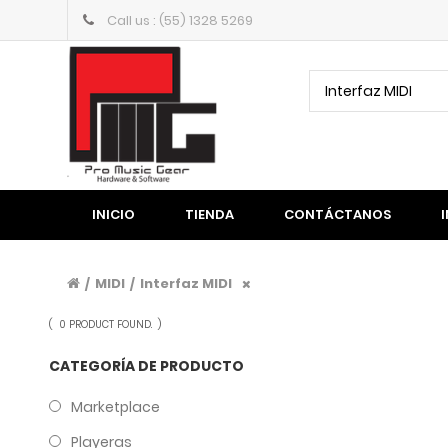
Call us : (55) 1328 5269
Interfaz MIDI
INICIO
TIENDA
CONTÁCTANOS
MIDI
Interfaz MIDI
/
/
(
0 PRODUCT FOUND.
)
CATEGORÍA DE PRODUCTO
Marketplace
Playeras