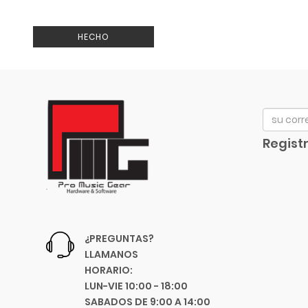
Artley
Arturia
HECHO
Audix
Avid
Bach
Beyerdynamic
Bill Lawrence
Registr
Blessing
Blue
Boss
Boston Acoustics
Boundles Audio
¿PREGUNTAS?
C.B.I.
LLAMANOS
CAD
HORARIO:
Caraya
LUN-VIE 10:00 - 18:00
SABADOS DE 9:00 A 14:00
Case