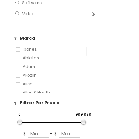
Software
Video
Marca
Ibañez
Ableton
Adam
Akozlin
Alice
Allen & Heath
Amati
Filtrar Por Precio
Amatus
0
999 999
Aphex
Aproca
$
-
$
ART