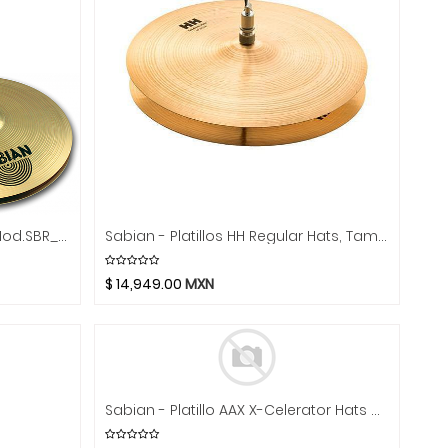
Sabian - Platillos SBR Hi Hats Mod.SBR__02
Sabian - Platillos HH Regular Hats, Tamaño: 14" Mod.11402
$
14,949.00
MXN
Sabian - Platillo AAX X-Celerator Hats Mod.2__02XL