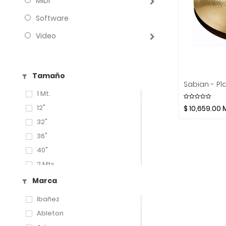
MIDI
Software
Video
Tamaño
1 Mt.
12"
$
10,659.00
32"
36"
40"
2 Mts.
13"
Marca
3 Mts.
Ibañez
14"
Ableton
6 Mts.