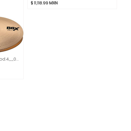
$
11,118.99
MXN
Sabian - Platillos B8 Hi-Hats Mod.4__02X