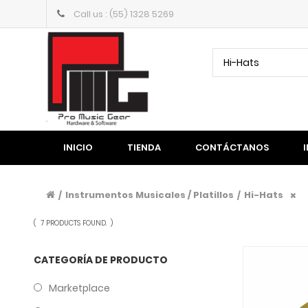
Call us : (55) 1328 5269
Hi-Hats
INICIO
TIENDA
CONTÁCTANOS
Instrumentos Musicales / Platillos
Hi-Hats
/
/
(
7 PRODUCTS FOUND.
)
CATEGORÍA DE PRODUCTO
Marketplace