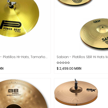
Power Beat - Platillos Hi-Hats, Tamaño: Varios Mod.9__02
XN
$
2,459.00
MXN