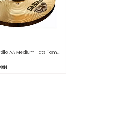
Sabian - Platillo AA Medium Hats Tamaño: 14" Mod.21402
MXN