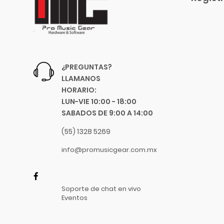
Blessing
4.5 Mts.
Blue
7.5 Mts.
Boss
9 Mts.
Boston Acoustics
22.5 Mts.
Boundles Audio
8 Mts.
¿PREGUNTAS?
C.B.I.
LLAMANOS
1 Mts.
CAD
HORARIO:
3.05 Mts.
Caraya
LUN-VIE 10:00 - 18:00
6.10 Mts.
SABADOS DE 9:00 A 14:00
Case
9.15 Mts.
Celestion
(55) 1328 5269
18"
Cerwin-Vega
8"
info@promusicgear.com.mx
Champion
10"
Chicago Blues
.58 Mm
Clayton Picks
Soporte de chat en vivo
.71 Mm
CME
Eventos
.96 Mm
Co2Crea
1.14 Mm