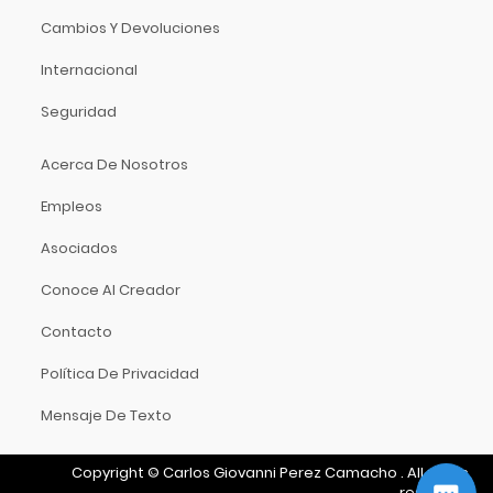
Hidersine
Cambios Y Devoluciones
Hitachi
HK Audio
Internacional
Hofner
Seguridad
Hohner
Hori
Acerca De Nosotros
Hosa Technology
Empleos
IK Multimedia
Asociados
Inter M
ISO Acoustics
Conoce Al Creador
Istanbul Agop
Contacto
Izmir
Política De Privacidad
Jimmy Wess
Joe Wei
Mensaje De Texto
Juga
Jupiter
Copyright
©
Carlos Giovanni Perez Camacho
.
All rights
reserved.