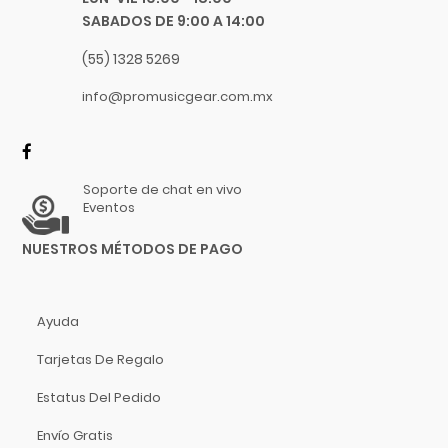
MIDI
Focusrite
SABADOS DE 9:00 A 14:00
Funlab
Software
(55) 1328 5269
Furman
Video
Genelec
info@promusicgear.com.mx
GHS
Gibraltar
Gibson
Soporte de chat en vivo
Goby Labs
Eventos
Gonzalez
NUESTROS MÉTODOS DE PAGO
Gorila Tips
Gruv Gear
Hal Leonard
Ayuda
Heil Sound
Tarjetas De Regalo
Herco
Estatus Del Pedido
Hermitshell
HH
Envío Gratis