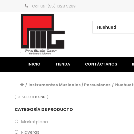
Call us : (55) 1328 5269
Huehuetl
INICIO
TIENDA
CONTÁCTANOS
Instrumentos Musicales / Percusiones
Huehuet
/
/
(
0 PRODUCT FOUND.
)
CATEGORÍA DE PRODUCTO
Marketplace
Playeras