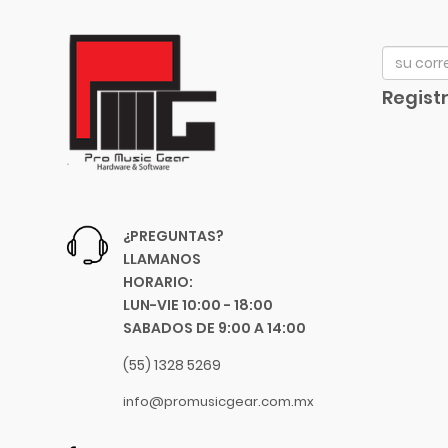
Bach
Beyerdynamic
Bill Lawrence
Registr
Blessing
Blue
Boss
Boston Acoustics
Boundles Audio
¿PREGUNTAS?
C.B.I.
LLAMANOS
CAD
HORARIO:
Caraya
LUN-VIE 10:00 - 18:00
SABADOS DE 9:00 A 14:00
Case
Celestion
(55) 1328 5269
Cerwin-Vega
info@promusicgear.com.mx
Champion
Chicago Blues