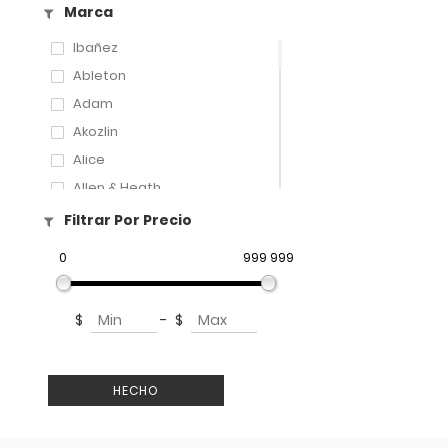
Marca
Ibañez
Ableton
Adam
Akozlin
Alice
Allen & Heath
Amati
Filtrar Por Precio
Amatus
0
999 999
Aphex
Aproca
$
-
$
ART
Artley
Arturia
HECHO
Audix
Avid