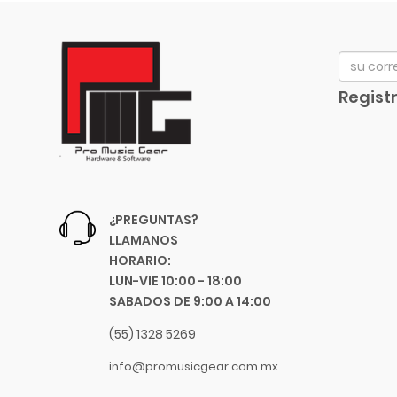
Avid
Bach
Beyerdynamic
Bill Lawrence
Registr
Blessing
Blue
Boss
Boston Acoustics
Boundles Audio
¿PREGUNTAS?
C.B.I.
LLAMANOS
CAD
HORARIO:
Caraya
LUN-VIE 10:00 - 18:00
SABADOS DE 9:00 A 14:00
Case
Celestion
(55) 1328 5269
Cerwin-Vega
info@promusicgear.com.mx
Champion