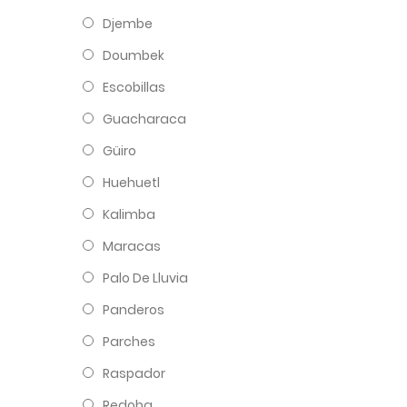
Djembe
Doumbek
Escobillas
Guacharaca
Güiro
Huehuetl
Kalimba
Maracas
Palo De Lluvia
Panderos
Parches
Raspador
Redoba