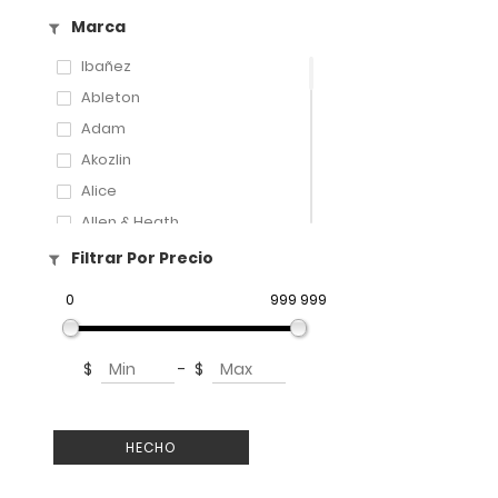
Marca
Ibañez
Ableton
Adam
Akozlin
Alice
Allen & Heath
Amati
Filtrar Por Precio
Amatus
0
999 999
Aphex
Aproca
$
-
$
ART
Artley
Arturia
HECHO
Audix