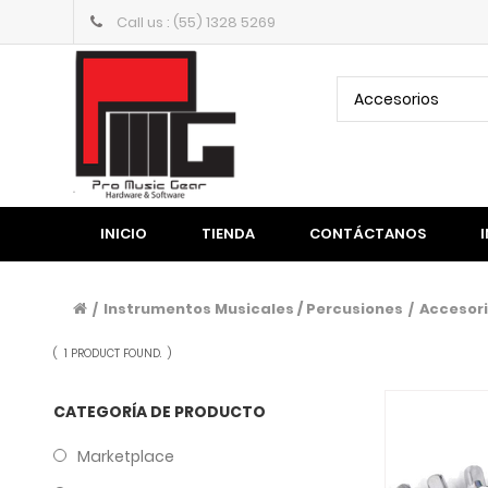
Call us : (55) 1328 5269
Accesorios
INICIO
TIENDA
CONTÁCTANOS
Instrumentos Musicales / Percusiones
Accesor
/
/
(
1 PRODUCT FOUND.
)
CATEGORÍA DE PRODUCTO
Marketplace