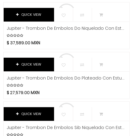
Baterías
Avid
Bach
De Cuerda
QUICK VIEW
Beyerdynamic
De Viento
Bill Lawrence
Jupiter - Trombon De Embolos Do Niquelado Con Estuche Mod.JTB720VNQ
Oboe
Blessing
$
37,589.00
MXN
Acordeón
Blue
Boss
Armónica
Boston Acoustics
QUICK VIEW
Baritono
Boundles Audio
Bombardino
Jupiter - Trombon De Embolos Do Plateado Con Estuche Mod.JTB720VS
C.B.I.
Bugle
CAD
$
27,579.00
MXN
Caraya
Clarinete
Case
Corneta
Celestion
QUICK VIEW
Corno Francés
Cerwin-Vega
Jupiter - Trombon De Embolos Sib Niquelado Con Estuche Mod.JTB700VNQ
Fagot
Champion