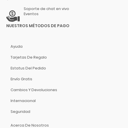
Hidersine
Soporte de chat en vivo
Hitachi
Eventos
HK Audio
NUESTROS MÉTODOS DE PAGO
Hofner
Hohner
Hori
Ayuda
Hosa Technology
Tarjetas De Regalo
IK Multimedia
Inter M
Estatus Del Pedido
ISO Acoustics
Envío Gratis
Istanbul Agop
Izmir
Cambios Y Devoluciones
Jimmy Wess
Internacional
Joe Wei
Seguridad
Juga
Jupiter
Acerca De Nosotros