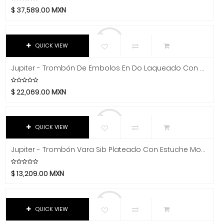
Chicago Blues
Flauta
$
37,589.00
MXN
Clayton Picks
Melódica
CME
Melófono
Co2Crea
QUICK VIEW
Saxofón
Cocoon Innovations
Jupiter - Trombón De Embolos En Do Laqueado Con Estuche Mod.JTB720V
Conn-Selmer
Trombón
Coreelo
$
22,069.00
MXN
Trompeta
Cort
Tuba
CPK
QUICK VIEW
D'Addario
Guitarras
Dandelot
Percusiones
Jupiter - Trombón Vara Sib Plateado Con Estuche Mod.JSL-232S
Dave Smith
Platillos
Db Technologies
$
13,209.00
MXN
Dick
Libros Y Revistas
Dictum
MIDI
QUICK VIEW
Digitech
Software