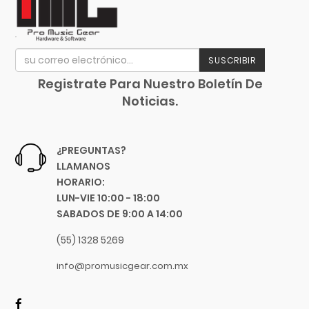
Focusrite
Funlab
Furman
SUSCRIBIR
Genelec
GHS
Registrate Para Nuestro Boletín De
Noticias.
Gibraltar
Gibson
Goby Labs
¿PREGUNTAS?
Gonzalez
LLAMANOS
Gorila Tips
HORARIO:
LUN-VIE 10:00 - 18:00
Gruv Gear
SABADOS DE 9:00 A 14:00
Hal Leonard
Heil Sound
(55) 1328 5269
Herco
info@promusicgear.com.mx
Hermitshell
HH