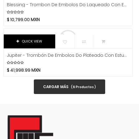
Dixon
Blessing - Trombon De Embolos Do Laqueado Con Estuche Mod.6420C-V1
Video
DJTT
$
10,799.00
MXN
Domino
Dunlop
Dynaudio
QUICK VIEW
Ear Filters
El Cometa
Jupiter - Trombón De Embolos Do Plateado Con Estuche Mod.JTB720VSQ
Ember
$
41,998.99
MXN
EMO
Ernie Ball
CARGAR MÁS
(
6
Productos )
Evans
Event
EVH
Excelsior
Fender
Fernandes Guitar