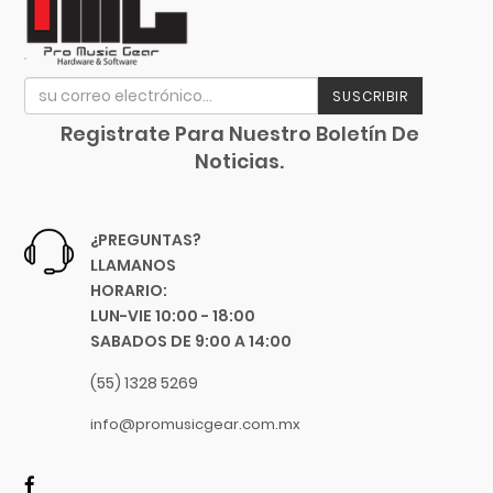
Focusrite
Funlab
Furman
SUSCRIBIR
Genelec
GHS
Registrate Para Nuestro Boletín De
Noticias.
Gibraltar
Gibson
Goby Labs
¿PREGUNTAS?
Gonzalez
LLAMANOS
Gorila Tips
HORARIO:
LUN-VIE 10:00 - 18:00
Gruv Gear
SABADOS DE 9:00 A 14:00
Hal Leonard
Heil Sound
(55) 1328 5269
Herco
info@promusicgear.com.mx
Hermitshell
HH