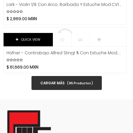
Dixon
Lark - Violin 1/8 Con Arco, Barbada Y Estuche Mod.CV1421P
DJTT
$
2,869.00
MXN
Domino
Dunlop
Dynaudio
QUICK VIEW
Ear Filters
El Cometa
Höfner - Contrabajo Alfred Stingl ¾ Con Estuche Mod.AS-160-B3/4
Ember
$
61,669.00
MXN
EMO
Ernie Ball
CARGAR MÁS
(
95
Productos )
Evans
Event
EVH
Excelsior
Fender
Fernandes Guitar