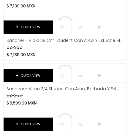
Chicago Blues
$
7,139.00
MXN
Libros Y Revistas
Clayton Picks
MIDI
CME
Co2Crea
Software
QUICK VIEW
Cocoon Innovations
Video
Sandner - Viola 38 Cm. Student Con Arco Y Estuche Mod.SA-1 15
Conn-Selmer
Coreelo
$
7,139.00
MXN
Cort
CPK
QUICK VIEW
D'Addario
Dandelot
Sandner - Violin 3/4 StudentCon Arco, Barbada Y Estuche Mod.SV-1
Dave Smith
Db Technologies
$
5,599.00
MXN
Dick
Dictum
QUICK VIEW
Digitech