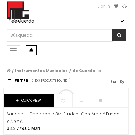
Sign In
CATEGORÍA
Marca
DE
PRODUCTO
Ibañez
de Cuerda
Ableton
Marketplace
Adam
Playeras
Akozlin
Accesorios
Conmutar
Alice
navegación
Audio
Allen & Heath
Filtrar Por Precio
Amati
Instrumentos Musicales
de Cuerda
Iluminación
/
/
$
Amatus
FILTER
(
103 PRODUCTS FOUND.
)
Sort By
Instrumentos Musicales
Aphex
-
Accesorios
Aproca
$
QUICK VIEW
ART
Afinadores Y Metrónomos
Artley
Sandner - Contrabajo 3/4 Student Con Arco Y Funda Mod.500
Amplificadores - Gabinetes - Combos
HECHO
Arturia
Bajos
$
43,779.00
MXN
Audix