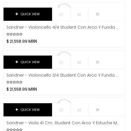
Baterías
Avid
Bach
De Cuerda
QUICK VIEW
Beyerdynamic
Banjo
Bill Lawrence
Sandner - Violoncello 4/4 Student Con Arco Y Funda Mod.SC-1 4/4
Cello
Blessing
$
21,558.99
MXN
Contrabajo
Blue
Boss
Mandolina
Boston Acoustics
QUICK VIEW
Ukulele
Boundles Audio
Viola
Sandner - Violoncello 3/4 Student Con Arco Y Funda Mod.SC-1 3/4
C.B.I.
Violín
CAD
$
21,558.99
MXN
Caraya
De Viento
Case
Guitarras
Celestion
QUICK VIEW
Percusiones
Cerwin-Vega
Sandner - Viola 41 Cm. Student Con Arco Y Estuche Mod.SA-1 16
Champion
Platillos