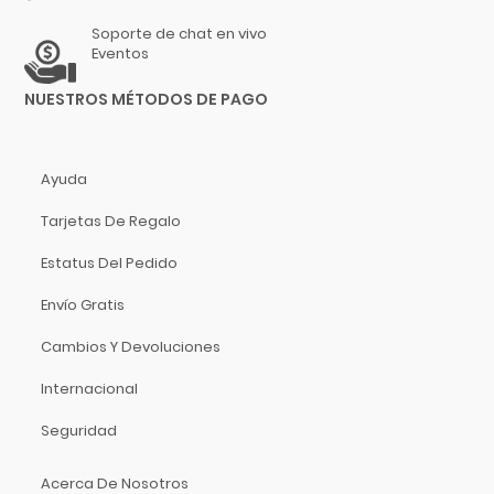
Hidersine
Soporte de chat en vivo
Hitachi
Eventos
HK Audio
NUESTROS MÉTODOS DE PAGO
Hofner
Hohner
Hori
Ayuda
Hosa Technology
Tarjetas De Regalo
IK Multimedia
Inter M
Estatus Del Pedido
ISO Acoustics
Envío Gratis
Istanbul Agop
Izmir
Cambios Y Devoluciones
Jimmy Wess
Internacional
Joe Wei
Seguridad
Juga
Jupiter
Acerca De Nosotros