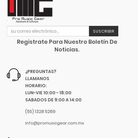
Mesa Boogie
Mogami
Moldex
Moncada
SUSCRIBIR
Motorola
Registrate Para Nuestro Boletín De
MOTU
Noticias.
Music Man
Music Sales America
¿PREGUNTAS?
Musicson
LLAMANOS
MXL
HORARIO:
Nacional
LUN-VIE 10:00 - 18:00
Native Instruments
SABADOS DE 9:00 A 14:00
Neutrik
(55) 1328 5269
Nomad
info@promusicgear.com.mx
Novation
Oasis