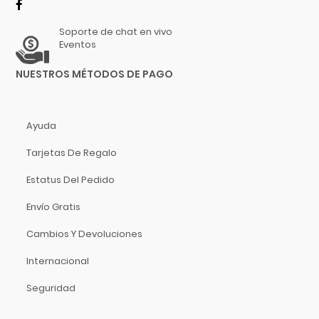
On-Stage Stands
Onkyo
Soporte de chat en vivo
Eventos
Orange
Ortofon
NUESTROS MÉTODOS DE PAGO
Oscar Schmidt
Panamax
Parker Guitars
Ayuda
Parrot
Tarjetas De Regalo
PBK
Estatus Del Pedido
PDP
Perris
Envío Gratis
Phonic
Cambios Y Devoluciones
Pigtronix
Internacional
Pioneer
Pirastro
Seguridad
Planet Waves