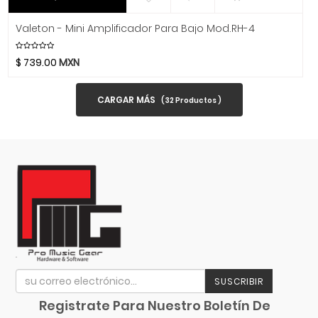
Hidersine
Hitachi
Valeton - Mini Amplificador Para Bajo Mod.RH-4
HK Audio
$
739.00
MXN
Hofner
Hohner
CARGAR MÁS
(
32
Productos )
Hori
Hosa Technology
IK Multimedia
Inter M
ISO Acoustics
Istanbul Agop
Izmir
Jimmy Wess
Joe Wei
SUSCRIBIR
Juga
Jupiter
Registrate Para Nuestro Boletín De