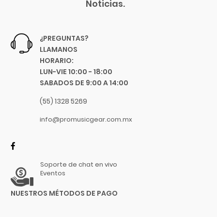
Noticias.
K&M
Kemper
Khanka
¿PREGUNTAS?
Klotz
LLAMANOS
KRK
HORARIO:
La Bella
LUN-VIE 10:00 - 18:00
SABADOS DE 9:00 A 14:00
La Estudiantina
La Norteña
(55) 1328 5269
La Valenciana
info@promusicgear.com.mx
Laney
Lark
Latin Percussion
Soporte de chat en vivo
Linko
Eventos
Livewire
LTGEM
NUESTROS MÉTODOS DE PAGO
Luna Guitars