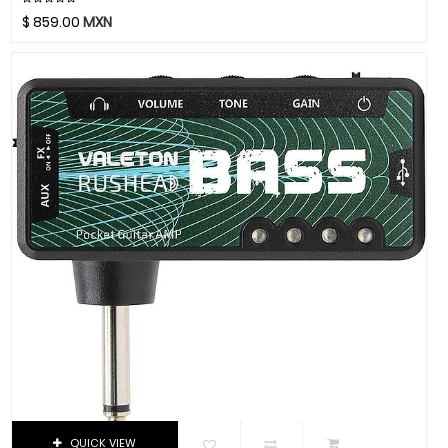
Focusrite
$
859.00
MXN
Funlab
Furman
Genelec
GHS
Gibraltar
Gibson
Goby Labs
Gonzalez
Gorila Tips
Gruv Gear
Hal Leonard
Heil Sound
Herco
Hermitshell
HH
QUICK VIEW