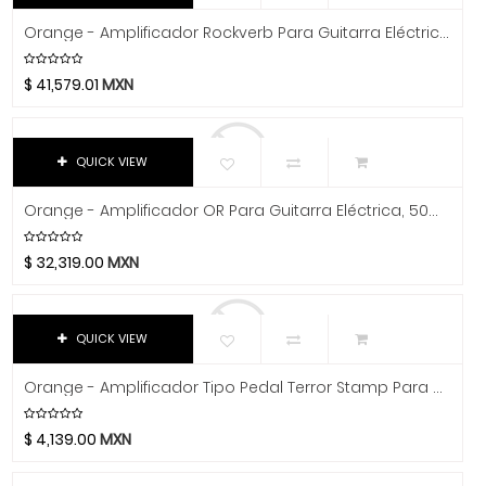
Chicago Blues
Video
Orange - Amplificador Rockverb Para Guitarra Eléctrica, 50W Mod.RK50HMII
Clayton Picks
CME
$
41,579.01
MXN
Co2Crea
Cocoon Innovations
Conn-Selmer
QUICK VIEW
Coreelo
Orange - Amplificador OR Para Guitarra Eléctrica, 50W Mod.OR50H
Cort
CPK
$
32,319.00
MXN
D'Addario
Dandelot
QUICK VIEW
Dave Smith
Db Technologies
Orange - Amplificador Tipo Pedal Terror Stamp Para Guitarra Eléctrica Mod.TERROR STAMP
Dick
Dictum
$
4,139.00
MXN
Digitech