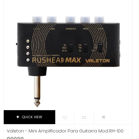
Dixon
DJTT
Domino
Dunlop
Dynaudio
Ear Filters
El Cometa
Ember
EMO
Ernie Ball
Evans
Event
EVH
Excelsior
QUICK VIEW
Fender
Valeton - Mini Amplificador Para Guitarra Mod.RH-100
Fernandes Guitar