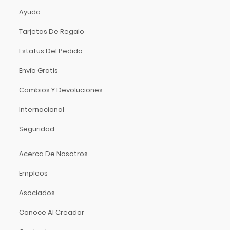
Luthier
Ayuda
Manhalo
Tarjetas De Regalo
Majestic
Manfrotto
Estatus Del Pedido
Manuel Rodriguez
Envío Gratis
Martin
Martin Audio
Cambios Y Devoluciones
Martin Professional
Internacional
Matador
Seguridad
MC2 Audio
Mesa Boogie
Acerca De Nosotros
Mogami
Empleos
Moldex
Moncada
Asociados
Motorola
Conoce Al Creador
MOTU