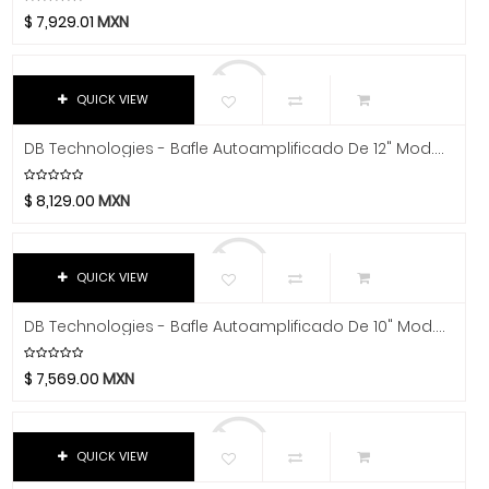
Chicago Blues
Tornamesas
$
7,929.01
MXN
Clayton Picks
Iluminación
CME
Co2Crea
Instrumentos Musicales
QUICK VIEW
Cocoon Innovations
Libros Y Revistas
DB Technologies - Bafle Autoamplificado De 12" Mod.B-Hype 12
Conn-Selmer
MIDI
Coreelo
$
8,129.00
MXN
Software
Cort
CPK
Video
QUICK VIEW
D'Addario
Dandelot
DB Technologies - Bafle Autoamplificado De 10" Mod.B-Hype 10
Dave Smith
Db Technologies
$
7,569.00
MXN
Dick
Dictum
QUICK VIEW
Digitech