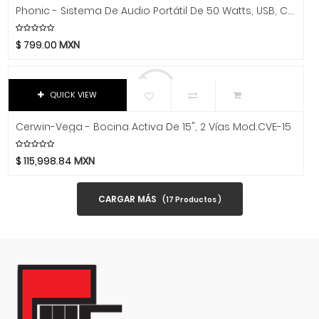
Dixon
Phonic - Sistema De Audio Portátil De 50 Watts, USB, Con Micrófono Alámbrico Mod.Safari 1000 Lite
DJTT
$
799.00
MXN
Domino
Dunlop
Dynaudio
QUICK VIEW
Ear Filters
El Cometa
Cerwin-Vega - Bocina Activa De 15", 2 Vías Mod.CVE-15
Ember
$
115,998.84
MXN
EMO
Ernie Ball
CARGAR MÁS
(
17
Productos )
Evans
Event
EVH
Excelsior
Fender
Fernandes Guitar