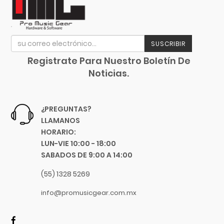
Focusrite
Funlab
Furman
SUSCRIBIR
Genelec
GHS
Registrate Para Nuestro Boletín De
Noticias.
Gibraltar
Gibson
Goby Labs
¿PREGUNTAS?
Gonzalez
LLAMANOS
Gorila Tips
HORARIO:
LUN-VIE 10:00 - 18:00
Gruv Gear
SABADOS DE 9:00 A 14:00
Hal Leonard
Heil Sound
(55) 1328 5269
Herco
info@promusicgear.com.mx
Hermitshell
HH