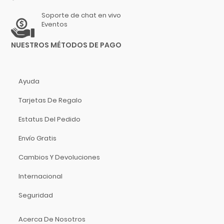
Hidersine
Soporte de chat en vivo
Hitachi
Eventos
HK Audio
NUESTROS MÉTODOS DE PAGO
Hofner
Hohner
Hori
Ayuda
Hosa Technology
Tarjetas De Regalo
IK Multimedia
Inter M
Estatus Del Pedido
ISO Acoustics
Envío Gratis
Istanbul Agop
Izmir
Cambios Y Devoluciones
Jimmy Wess
Internacional
Joe Wei
Seguridad
Juga
Jupiter
Acerca De Nosotros