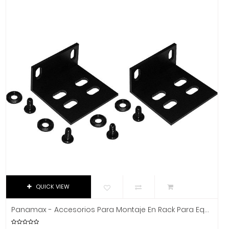
Dixon
DJTT
Domino
Dunlop
Dynaudio
Ear Filters
El Cometa
Ember
EMO
Ernie Ball
Evans
Event
EVH
QUICK VIEW
Excelsior
Fender
Panamax - Accesorios Para Montaje En Rack Para Equipos Panamax M5100-PM, M5300-PM Y M5400-PM Mod.GRM2205
Fernandes Guitar