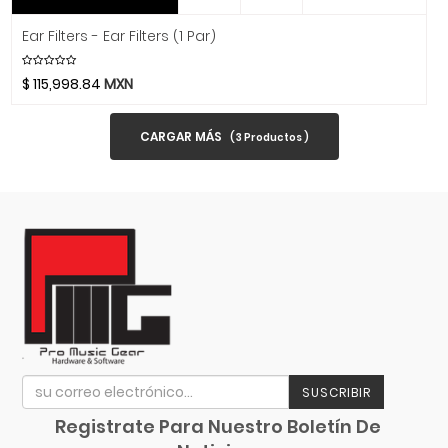
Music Man
Music Sales America
Ear Filters - Ear Filters (1 Par)
Musicson
$
115,998.84
MXN
MXL
Nacional
CARGAR MÁS
(
3
Productos )
Native Instruments
Neutrik
Nomad
Novation
Oasis
On-Stage Stands
Onkyo
Orange
Ortofon
SUSCRIBIR
Oscar Schmidt
Registrate Para Nuestro Boletín De
Panamax