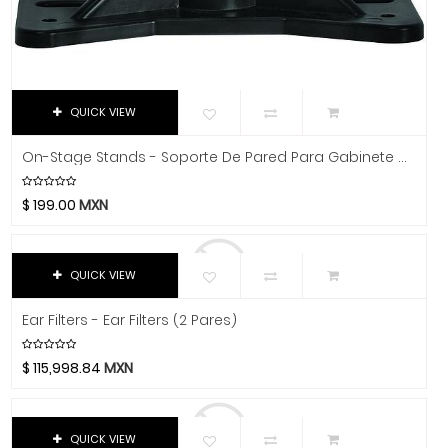
Luthier
Manhalo
Majestic
Manfrotto
QUICK VIEW
Manuel Rodriguez
Martin
On-Stage Stands - Soporte De Pared Para Gabinete Acustico Mod.EB9760
Martin Audio
Martin Professional
$
199.00
MXN
Matador
MC2 Audio
QUICK VIEW
Mesa Boogie
Mogami
Ear Filters - Ear Filters (2 Pares)
Moldex
$
115,998.84
MXN
Moncada
Motorola
MOTU
QUICK VIEW