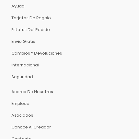
Proca
Ayuda
Promark
Tarjetas De Regalo
Propellerhead
Pyramid
Estatus Del Pedido
Quilter Labs
Envío Gratis
Qwik Tune
Cambios Y Devoluciones
Radial
Randall
Internacional
Rane
Seguridad
Rean
Reloop
Acerca De Nosotros
Remo
Empleos
Rico
Ritter
Asociados
Roadie Music
Conoce Al Creador
Rock N Roller
Contacto