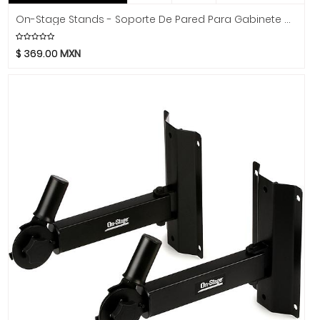
Hidersine
On-Stage Stands - Soporte De Pared Para Gabinete Acustico Mod.SS7745
Hitachi
HK Audio
$
369.00
MXN
Hofner
Hohner
Hori
Hosa Technology
IK Multimedia
Inter M
ISO Acoustics
Istanbul Agop
Izmir
Jimmy Wess
Joe Wei
Juga
Jupiter