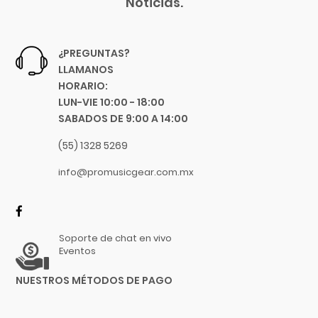
Noticias.
Parker Guitars
Parrot
PBK
¿PREGUNTAS?
PDP
LLAMANOS
Perris
HORARIO:
LUN-VIE 10:00 - 18:00
Phonic
SABADOS DE 9:00 A 14:00
Pigtronix
Pioneer
(55) 1328 5269
Pirastro
info@promusicgear.com.mx
Planet Waves
Players Music
Pomarico
Soporte de chat en vivo
Power Beat
Eventos
PowerA
NUESTROS MÉTODOS DE PAGO
Prelude
Prestini