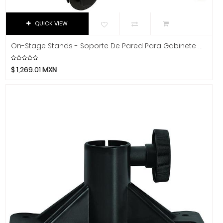
K&M
Kemper
QUICK VIEW
Khanka
Klotz
On-Stage Stands - Soporte De Pared Para Gabinete Acustico Mod.SS7322B
KRK
$
1,269.01
MXN
La Bella
La Estudiantina
La Norteña
La Valenciana
Laney
Lark
Latin Percussion
Linko
Livewire
LTGEM
Luna Guitars