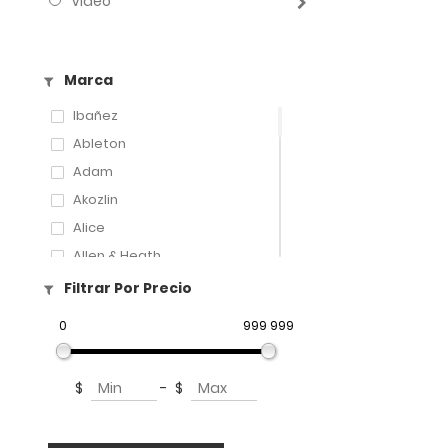
Video
Marca
Ibañez
Ableton
Adam
Akozlin
Alice
Allen & Heath
Amati
Filtrar Por Precio
Amatus
0
999 999
Aphex
Aproca
$
-
$
ART
Artley