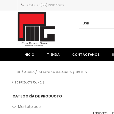
Call us : (55) 1328 5269
USB
INICIO
TIENDA
CONTÁCTANOS
Audio / Interface de Audio
USB
/
/
(
90 PRODUCTS FOUND.
)
CATEGORÍA DE PRODUCTO
Marketplace