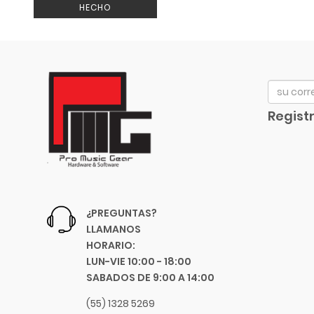
Arturia
HECHO
Audix
Avid
Bach
Beyerdynamic
Bill Lawrence
Registr
Blessing
Blue
Boss
Boston Acoustics
Boundles Audio
¿PREGUNTAS?
C.B.I.
LLAMANOS
CAD
HORARIO:
Caraya
LUN-VIE 10:00 - 18:00
SABADOS DE 9:00 A 14:00
Case
Celestion
(55) 1328 5269