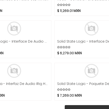
N
$
11,269.01
MXN
Solid State Logic - Interface De Audio Mod.SSL2+ MKII
XN
$
6,279.00
MXN
IK Multimedia - Interfaz De Audio IRig HD 2 Para Guitarra Mod.iRIG HD 2
XN
$
7,269.00
MXN