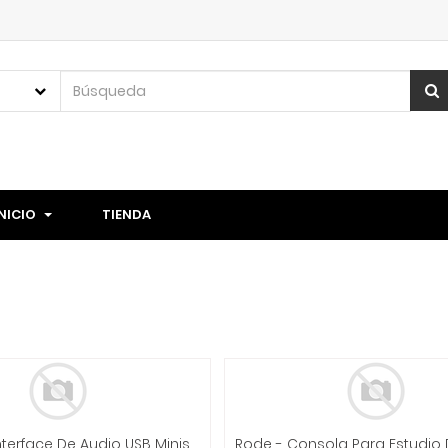
INICIO
TIENDA
Tascam - Interface De Audio USB Ministudio Podcasting Mod.US32