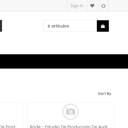
Sign In
artículos
0
Sort By
Rode - Consola Para Estudio De Producción De Audio, Color: Blanco Mod.Rodecaster Duo W
Rode - Estudio De Producción De Audio Integrado, Color: Blanco Mod.RODECaster Pro II W