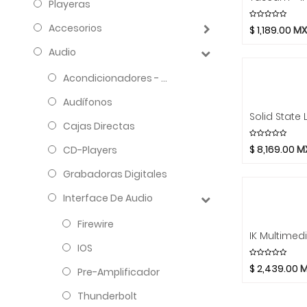
Playeras
Accesorios
$
1,189.00
MX
Audio
Acondicionadores - Reguladores
Audífonos
Cajas Directas
$
8,169.00
M
CD-Players
Grabadoras Digitales
Interface De Audio
Firewire
IOS
$
2,439.00
M
Pre-Amplificador
Thunderbolt