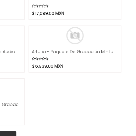
$
17,099.00
MXN
Solid State Logic - Interface De Audio Mod.SSL2 MKII
Arturia - Paquete De Grabación Minifuse 1, Color: Negro Mod.MINIFREPAB
$
6,939.00
MXN
Solid State Logic - Paquete De Grabación SSL2 Mod.SSL2 RP