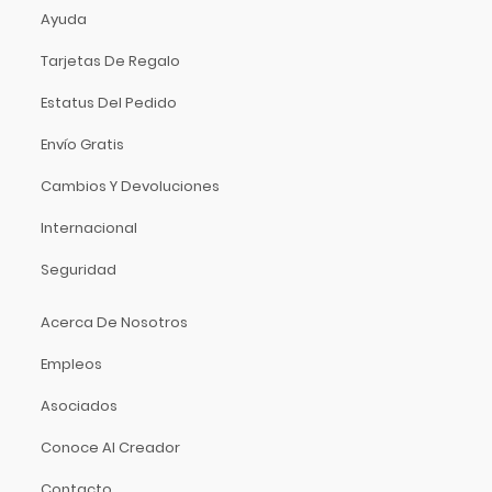
Hidersine
Ayuda
Hitachi
Tarjetas De Regalo
HK Audio
Hofner
Estatus Del Pedido
Hohner
Envío Gratis
Hori
Cambios Y Devoluciones
Hosa Technology
IK Multimedia
Internacional
Inter M
Seguridad
ISO Acoustics
Istanbul Agop
Acerca De Nosotros
Izmir
Empleos
Jimmy Wess
Asociados
Joe Wei
Juga
Conoce Al Creador
Jupiter
Contacto