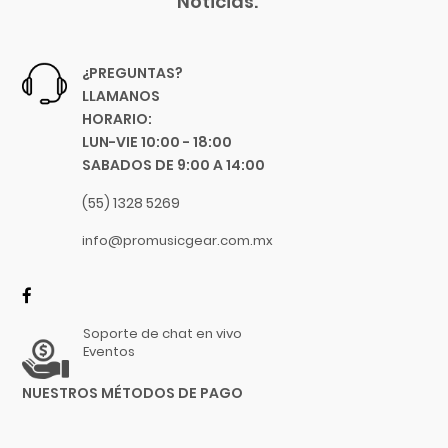
Noticias.
Focusrite
Funlab
Furman
¿PREGUNTAS?
Genelec
LLAMANOS
HORARIO:
GHS
LUN-VIE 10:00 - 18:00
Gibraltar
SABADOS DE 9:00 A 14:00
Gibson
Goby Labs
(55) 1328 5269
Gonzalez
info@promusicgear.com.mx
Gorila Tips
Gruv Gear
Hal Leonard
Soporte de chat en vivo
Heil Sound
Eventos
Herco
NUESTROS MÉTODOS DE PAGO
Hermitshell
HH