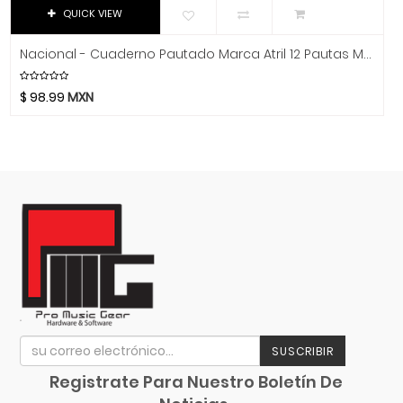
Dixon
QUICK VIEW
DJTT
Nacional - Cuaderno Pautado Marca Atril 12 Pautas Mod.9200770
Domino
Dunlop
$
98.99
MXN
Dynaudio
Ear Filters
El Cometa
Ember
EMO
Ernie Ball
Evans
Event
EVH
Excelsior
SUSCRIBIR
Fender
Registrate Para Nuestro Boletín De
Fernandes Guitar