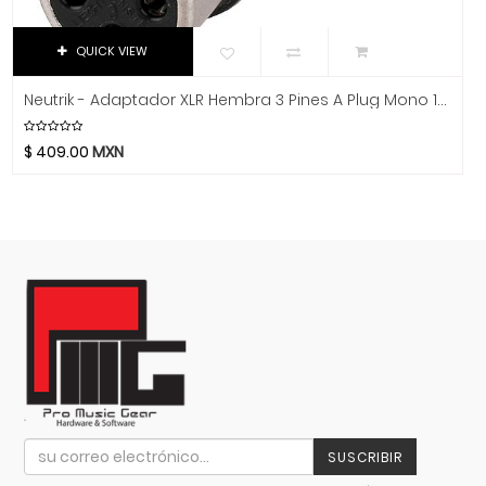
K&M
Kemper
QUICK VIEW
Khanka
Klotz
Neutrik - Adaptador XLR Hembra 3 Pines A Plug Mono 1/4" Mod.NA2FP
KRK
$
409.00
MXN
La Bella
La Estudiantina
La Norteña
La Valenciana
Laney
Lark
Latin Percussion
Linko
Livewire
LTGEM
SUSCRIBIR
Luna Guitars