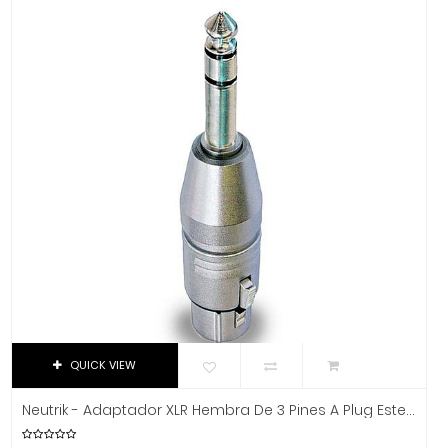
Dixon
DJTT
Domino
Dunlop
Dynaudio
Ear Filters
El Cometa
Ember
EMO
Ernie Ball
Evans
Event
EVH
QUICK VIEW
Excelsior
Fender
Neutrik - Adaptador XLR Hembra De 3 Pines A Plug Estereo 1/4" Mod.NA3FP
Fernandes Guitar