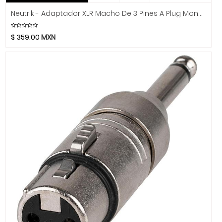
Hidersine
Neutrik - Adaptador XLR Macho De 3 Pines A Plug Mono 1/4" Mod.NA2MP
Hitachi
HK Audio
$
359.00
MXN
Hofner
Hohner
Hori
Hosa Technology
IK Multimedia
Inter M
ISO Acoustics
Istanbul Agop
Izmir
Jimmy Wess
Joe Wei
Juga
Jupiter