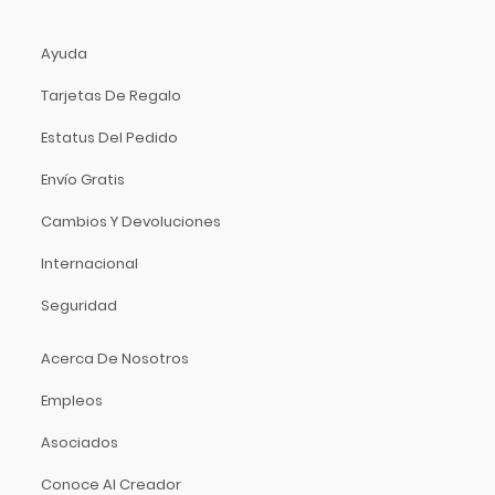
Music Man
Music Sales America
Ayuda
Musicson
Tarjetas De Regalo
MXL
Nacional
Estatus Del Pedido
Native Instruments
Envío Gratis
Neutrik
Cambios Y Devoluciones
Nomad
Novation
Internacional
Oasis
Seguridad
On-Stage Stands
Onkyo
Acerca De Nosotros
Orange
Empleos
Ortofon
Oscar Schmidt
Asociados
Panamax
Conoce Al Creador