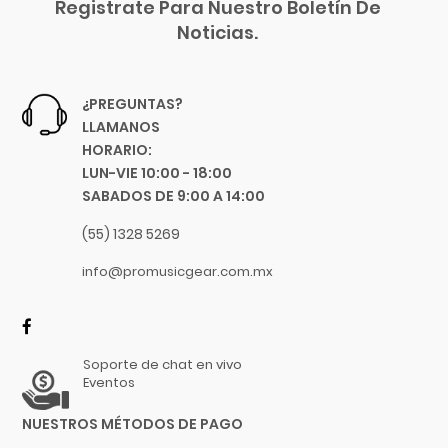
Registrate Para Nuestro Boletín De
Luthier
Noticias.
Manhalo
Majestic
Manfrotto
¿PREGUNTAS?
Manuel Rodriguez
LLAMANOS
Martin
HORARIO:
LUN-VIE 10:00 - 18:00
Martin Audio
SABADOS DE 9:00 A 14:00
Martin Professional
Matador
(55) 1328 5269
MC2 Audio
info@promusicgear.com.mx
Mesa Boogie
Mogami
Moldex
Soporte de chat en vivo
Moncada
Eventos
Motorola
NUESTROS MÉTODOS DE PAGO
MOTU